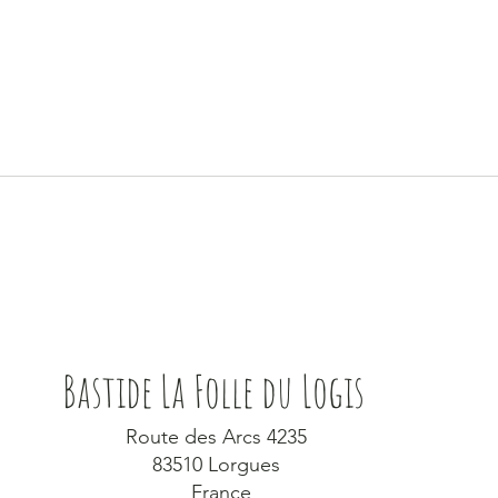
Effe rus
BEN JIJ AL FAN VAN ONS?
Bastide La Folle du Logis
Route des Arcs 4235
83510 Lorgues
France