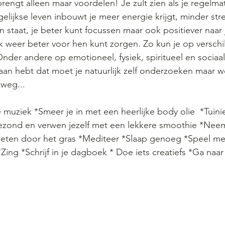
engt alleen maar voordelen! Je zult zien als je regelm
agelijkse leven inbouwt je meer energie krijgt, minder str
en staat, je beter kunt focussen maar ook positiever naa
k weer beter voor hen kunt zorgen. Zo kun je op verschi
nder andere op emotioneel, fysiek, spiritueel en sociaal v
an hebt dat moet je natuurlijk zelf onderzoeken maar w
 weg...
e muziek *Smeer je in met een heerlijke body olie  *Tui
zond en verwen jezelf met een lekkere smoothie *Nee
oeten door het gras *Mediteer *Slaap genoeg *Speel met
Zing *Schrijf in je dagboek * Doe iets creatiefs *Ga naa