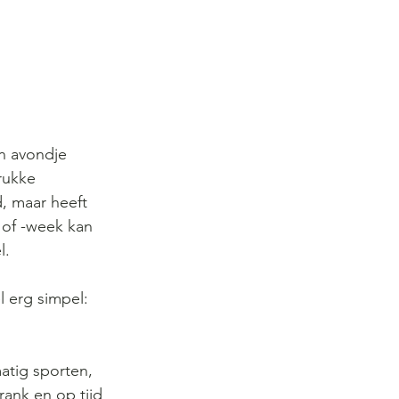
en avondje 
rukke 
d, maar heeft 
 of -week kan 
l. 
l erg simpel: 
atig sporten, 
ank en op tijd 