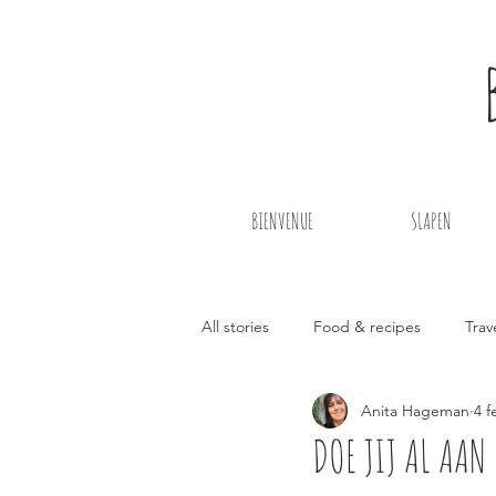
BIENVENUE
SLAPEN
All stories
Food & recipes
Trav
Anita Hageman
4 f
Yoga in de provence
DOE JIJ AL AAN 