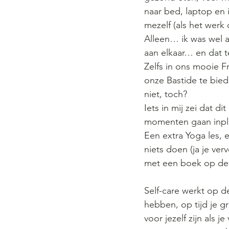
naar bed, laptop en 
mezelf (als het werk 
Alleen… ik was wel al
aan elkaar… en dat ter
Zelfs in ons mooie F
onze Bastide te bied
niet, toch? 
Iets in mij zei dat d
momenten gaan inpla
Een extra Yoga les, 
niets doen (ja je ver
met een boek op de b
Self-care werkt op d
hebben, op tijd je gr
voor jezelf zijn als 