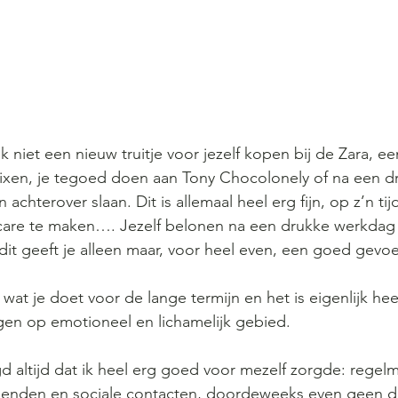
 niet een nieuw truitje voor jezelf kopen bij de Zara, e
lixen, je tegoed doen aan Tony Chocolonely of na een d
 achterover slaan. Dit is allemaal heel erg fijn, op z’n tij
f-care te maken…. Jezelf belonen na een drukke werkdag
r dit geeft je alleen maar, voor heel even, een goed gevoe
s wat je doet voor de lange termijn en het is eigenlijk hee
gen op emotioneel en lichamelijk gebied.
gd altijd dat ik heel erg goed voor mezelf zorgde: regelm
rienden en sociale contacten, doordeweeks even geen dr