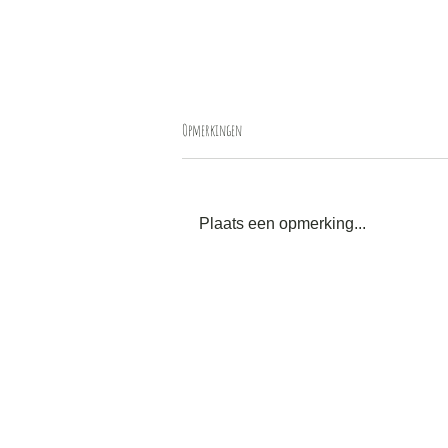
Opmerkingen
BACK TO THE BASICS...
Plaats een opmerking...