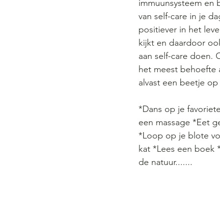
immuunsysteem en br
van self-care in je d
positiever in het lev
kijkt en daardoor oo
aan self-care doen. O
het meest behoefte a
alvast een beetje op
*Dans op je favoriet
een massage *Eet ge
*Loop op je blote v
kat *Lees een boek *
de natuur.......