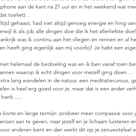
iphone aan de kant na 21 uur en in het weekend wat meer
dat toeliet)…
tijd gehaast, had niet altijd genoeg energie en hing van t
wijl ik als job alle dingen doe die ik het allerliefste doe
rankrijk was ik continu aan het vliegen en rennen en al h
en heeft ging eigenlijk aan mij voorbij! Je hebt een eige
it niet helemaal de bedoeling was en ik ben vanaf toen b
nnen waarop ik echt dingen voor mezelf ging doen…. 
extra lang wandelen in de natuur, een meditatiecursus, 
velen is heel erg goed voor je, maar dat is een ander verh
ank......
e korte en lange termijn: probeer meer compassie voor je
enzen aan te geven, naar jezelf en je lichaam luisteren en 
je voor anderen bent en dan werkt dit op je zenuwstelsel e