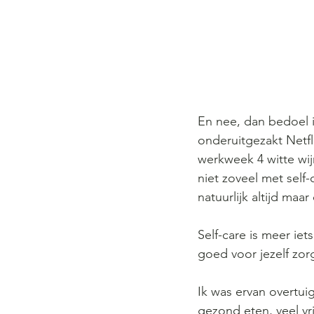
En nee, dan bedoel ik
onderuitgezakt Netf
werkweek 4 witte wijn
niet zoveel met sel
natuurlijk altijd maa
Self-care is meer iet
goed voor jezelf zor
Ik was ervan overtui
gezond eten, veel v