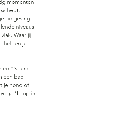
atig momenten 
ess hebt, 
r je omgeving 
llende niveaus 
lak. Waar jij 
e helpen je 
nieren *Neem 
m een bad 
 je hond of 
r yoga *Loop in 