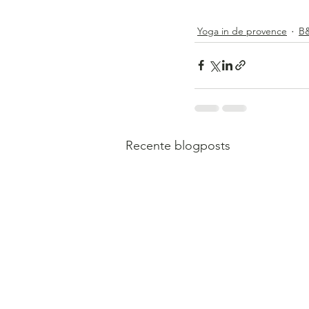
Yoga in de provence
B&
Recente blogposts