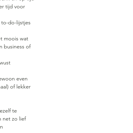
 tijd voor 
o-do-lijstjes 
! 
et moois wat 
n business of 
ewust 
gewoon even 
aal) of lekker 
zelf te 
net zo lief 
n 