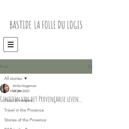
BASTIDE
LA
FOLLE DU LOGIS
Post
All stories
Anita Hageman
All stories
25 jan 2022
Genieten van het Provençaalse leven...
Food & recipes
Travel in the Provence
Stories of the Provence