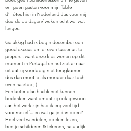
boel: geen Schilderlessen om te geven 
en  geen gasten voor mijn Table 
d'Hôtes hier in Nederland dus voor mij 
duurde de dagen/ weken echt wel wat 
langer...
Gelukkig had ik begin december een 
goed excuus om er even tussenuit te 
piepen... want onze kids wonen op dit 
moment in Portugal en het ziet er naar 
uit dat zij voorlopig niet terugkomen 
dus dan moet je als moeder daar toch 
even naartoe ;-)
Een beter plan had ik niet kunnen 
bedenken want omdat zij ook gewoon 
aan het werk zijn had ik erg veel tijd 
voor mezelf... en wat ga je dan doen? 
Heel veel wandelen, boeken lezen, 
beetje schilderen & tekenen, natuurlijk 